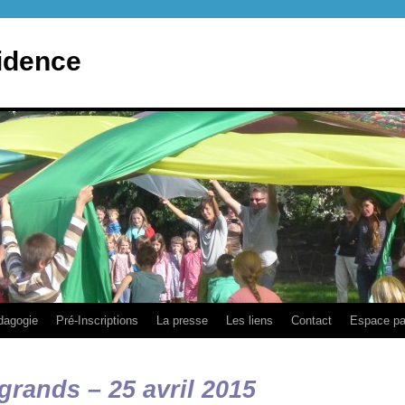
idence
dagogie
Pré-Inscriptions
La presse
Les liens
Contact
Espace pa
 grands – 25 avril 2015