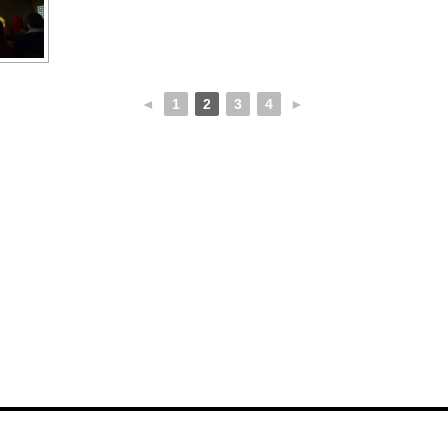
◄
1
2
3
4
►