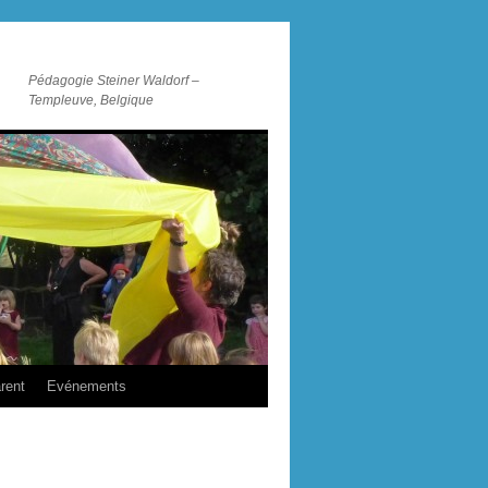
Pédagogie Steiner Waldorf –
Templeuve, Belgique
rent
Evénements