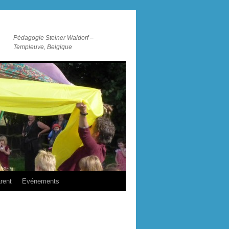
Pédagogie Steiner Waldorf –
Templeuve, Belgique
rent
Evénements