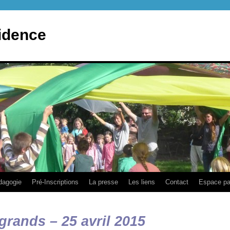
idence
dagogie
Pré-Inscriptions
La presse
Les liens
Contact
Espace pa
 grands – 25 avril 2015